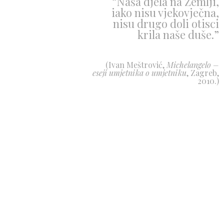
“Naša djela na Zemlji,
iako nisu vjekovječna,
nisu drugo doli otisci
krila naše duše.”
(Ivan Meštrović,
Michelangelo –
eseji umjetnika o umjetniku
, Zagreb,
2010.)