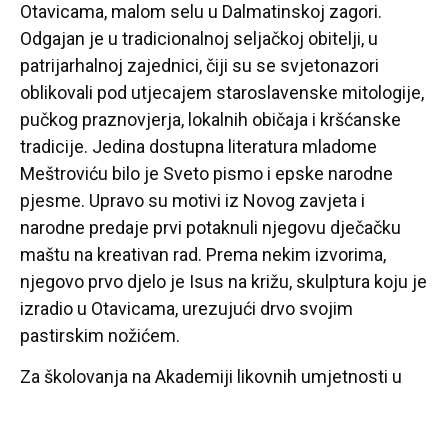
Otavicama, malom selu u Dalmatinskoj zagori.
Odgajan je u tradicionalnoj seljačkoj obitelji, u
patrijarhalnoj zajednici, čiji su se svjetonazori
oblikovali pod utjecajem staroslavenske mitologije,
pučkog praznovjerja, lokalnih običaja i kršćanske
tradicije. Jedina dostupna literatura mladome
Meštroviću bilo je Sveto pismo i epske narodne
pjesme. Upravo su motivi iz Novog zavjeta i
narodne predaje prvi potaknuli njegovu dječačku
maštu na kreativan rad. Prema nekim izvorima,
njegovo prvo djelo je Isus na križu, skulptura koju je
izradio u Otavicama, urezujući drvo svojim
pastirskim nožićem.
Za školovanja na Akademiji likovnih umjetnosti u
Beču Meštrovićev izlagački rad u okviru umjetničke
grupe Secesija kontinuiran je i redovit. Zanimljivo